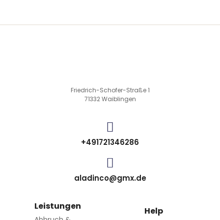
Friedrich-Schofer-Straße 1
71332 Waiblingen
+491721346286
aladinco@gmx.de
Leistungen
Help
Abbruch &