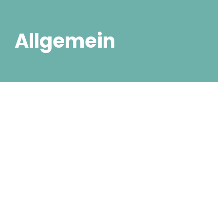
Allgemein
Hallo Welt!
16. März 2022
/
No Comments
Willkommen bei WordPress. Dies ist dein erster
Beitrag. Bearbeite oder lösche ihn und beginne mit
dem Schreiben!
Read More